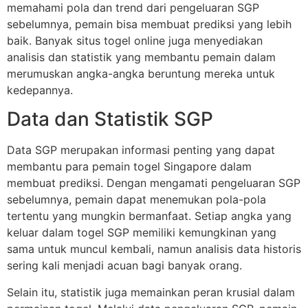
memahami pola dan trend dari pengeluaran SGP
sebelumnya, pemain bisa membuat prediksi yang lebih
baik. Banyak situs togel online juga menyediakan
analisis dan statistik yang membantu pemain dalam
merumuskan angka-angka beruntung mereka untuk
kedepannya.
Data dan Statistik SGP
Data SGP merupakan informasi penting yang dapat
membantu para pemain togel Singapore dalam
membuat prediksi. Dengan mengamati pengeluaran SGP
sebelumnya, pemain dapat menemukan pola-pola
tertentu yang mungkin bermanfaat. Setiap angka yang
keluar dalam togel SGP memiliki kemungkinan yang
sama untuk muncul kembali, namun analisis data historis
sering kali menjadi acuan bagi banyak orang.
Selain itu, statistik juga memainkan peran krusial dalam