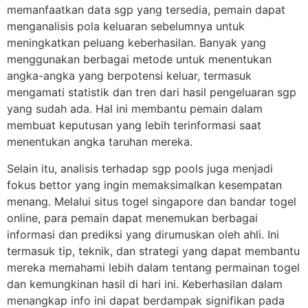
memanfaatkan data sgp yang tersedia, pemain dapat
menganalisis pola keluaran sebelumnya untuk
meningkatkan peluang keberhasilan. Banyak yang
menggunakan berbagai metode untuk menentukan
angka-angka yang berpotensi keluar, termasuk
mengamati statistik dan tren dari hasil pengeluaran sgp
yang sudah ada. Hal ini membantu pemain dalam
membuat keputusan yang lebih terinformasi saat
menentukan angka taruhan mereka.
Selain itu, analisis terhadap sgp pools juga menjadi
fokus bettor yang ingin memaksimalkan kesempatan
menang. Melalui situs togel singapore dan bandar togel
online, para pemain dapat menemukan berbagai
informasi dan prediksi yang dirumuskan oleh ahli. Ini
termasuk tip, teknik, dan strategi yang dapat membantu
mereka memahami lebih dalam tentang permainan togel
dan kemungkinan hasil di hari ini. Keberhasilan dalam
menangkap info ini dapat berdampak signifikan pada