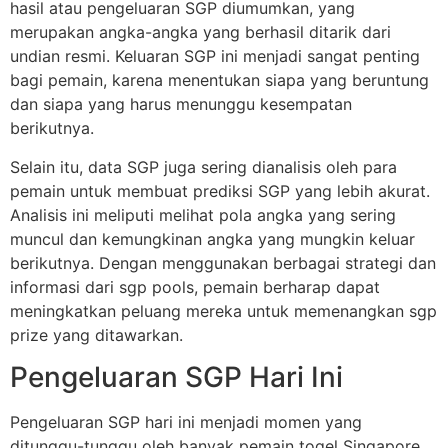
hasil atau pengeluaran SGP diumumkan, yang
merupakan angka-angka yang berhasil ditarik dari
undian resmi. Keluaran SGP ini menjadi sangat penting
bagi pemain, karena menentukan siapa yang beruntung
dan siapa yang harus menunggu kesempatan
berikutnya.
Selain itu, data SGP juga sering dianalisis oleh para
pemain untuk membuat prediksi SGP yang lebih akurat.
Analisis ini meliputi melihat pola angka yang sering
muncul dan kemungkinan angka yang mungkin keluar
berikutnya. Dengan menggunakan berbagai strategi dan
informasi dari sgp pools, pemain berharap dapat
meningkatkan peluang mereka untuk memenangkan sgp
prize yang ditawarkan.
Pengeluaran SGP Hari Ini
Pengeluaran SGP hari ini menjadi momen yang
ditunggu-tunggu oleh banyak pemain togel Singapore.