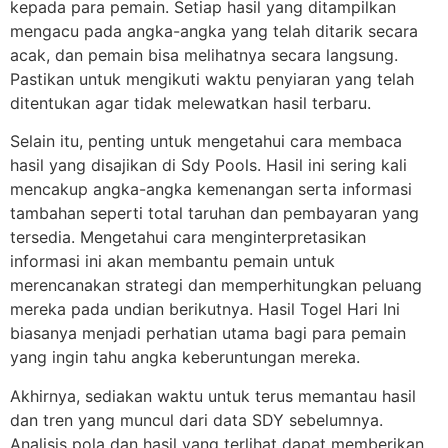
kepada para pemain. Setiap hasil yang ditampilkan
mengacu pada angka-angka yang telah ditarik secara
acak, dan pemain bisa melihatnya secara langsung.
Pastikan untuk mengikuti waktu penyiaran yang telah
ditentukan agar tidak melewatkan hasil terbaru.
Selain itu, penting untuk mengetahui cara membaca
hasil yang disajikan di Sdy Pools. Hasil ini sering kali
mencakup angka-angka kemenangan serta informasi
tambahan seperti total taruhan dan pembayaran yang
tersedia. Mengetahui cara menginterpretasikan
informasi ini akan membantu pemain untuk
merencanakan strategi dan memperhitungkan peluang
mereka pada undian berikutnya. Hasil Togel Hari Ini
biasanya menjadi perhatian utama bagi para pemain
yang ingin tahu angka keberuntungan mereka.
Akhirnya, sediakan waktu untuk terus memantau hasil
dan tren yang muncul dari data SDY sebelumnya.
Analisis pola dan hasil yang terlihat dapat memberikan