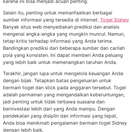
karena ini bisa menjadi acuan penting.
Selain itu, penting untuk memanfaatkan berbagai
sumber informasi yang tersedia di internet.
Togel Sidney
Banyak situs web menyediakan prediksi dan analisis
mengenai angka-angka yang mungkin muncul. Namun,
tetap kritis terhadap informasi yang Anda terima.
Bandingkan prediksi dari beberapa sumber dan carilah
pola yang konsisten. Ini dapat memberi Anda peluang
yang lebih baik untuk memenangkan taruhan Anda.
Terakhir, jangan lupa untuk mengelola keuangan Anda
dengan bijak. Tetapkan batas pengeluaran untuk
bermain togel dan stick pada anggaran tersebut. Togel
adalah permainan yang mengandalkan keberuntungan,
jadi penting untuk tidak terbawa suasana dan
berinvestasi lebih dari yang Anda mampu. Dengan
pendekatan yang disiplin dan informasi yang tepat,
Anda bisa menikmati pengalaman bermain togel Sidney
dengan lebih baik.