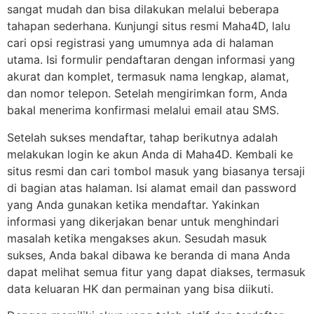
sangat mudah dan bisa dilakukan melalui beberapa
tahapan sederhana. Kunjungi situs resmi Maha4D, lalu
cari opsi registrasi yang umumnya ada di halaman
utama. Isi formulir pendaftaran dengan informasi yang
akurat dan komplet, termasuk nama lengkap, alamat,
dan nomor telepon. Setelah mengirimkan form, Anda
bakal menerima konfirmasi melalui email atau SMS.
Setelah sukses mendaftar, tahap berikutnya adalah
melakukan login ke akun Anda di Maha4D. Kembali ke
situs resmi dan cari tombol masuk yang biasanya tersaji
di bagian atas halaman. Isi alamat email dan password
yang Anda gunakan ketika mendaftar. Yakinkan
informasi yang dikerjakan benar untuk menghindari
masalah ketika mengakses akun. Sesudah masuk
sukses, Anda bakal dibawa ke beranda di mana Anda
dapat melihat semua fitur yang dapat diakses, termasuk
data keluaran HK dan permainan yang bisa diikuti.