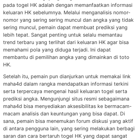
pada togel HK adalah dengan memanfaatkan informasi
keluaran HK sebelumnya. Melalui menganalisis nomor-
nomor yang sering sering muncul dan angka yang tidak
sering muncul, pemain dapat membuat prediksi yang
lebih tepat. Sangat penting untuk selalu memantau
trend terbaru yang terlihat dari keluaran HK agar bisa
memahami pola yang diduga terjadi. Ini dapat
membantu di pemilihan angka yang dimainkan di toto
HK.
Setelah itu, pemain pun dianjurkan untuk memakai link
maha4d dalam rangka mendapatkan informasi terkini
serta terpercaya mengenai hasil keluaran togel serta
prediksi angka. Mengunjungi situs resmi sebagaimana
maha4d bisa menyediakan aksesibilitas ke bermacam-
macam analisis dan keuntungan yang bisa dapat. Di
sana, pemain bisa menemukan forum diskusi yang aktif
di antara pengguna lain, yang sering melakukan berbagi
saran dan cara bertaruh togel HK yang dapat sangat