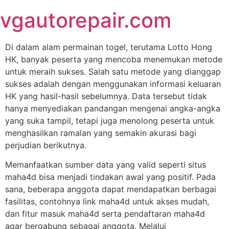
Skip
vgautorepair.com
to
content
Di dalam alam permainan togel, terutama Lotto Hong
HK, banyak peserta yang mencoba menemukan metode
untuk meraih sukses. Salah satu metode yang dianggap
sukses adalah dengan menggunakan informasi keluaran
HK yang hasil-hasil sebelumnya. Data tersebut tidak
hanya menyediakan pandangan mengenai angka-angka
yang suka tampil, tetapi juga menolong peserta untuk
menghasilkan ramalan yang semakin akurasi bagi
perjudian berikutnya.
Memanfaatkan sumber data yang valid seperti situs
maha4d bisa menjadi tindakan awal yang positif. Pada
sana, beberapa anggota dapat mendapatkan berbagai
fasilitas, contohnya link maha4d untuk akses mudah,
dan fitur masuk maha4d serta pendaftaran maha4d
agar bergabung sebagai anggota. Melalui