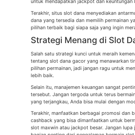
untuk mendapatkan jackpot dan keuntungan l
Terakhir, situs slot dana menyediakan anta
dana yang tersedia dan memilih permainan ya
pilihan terbaik bagi siapa saja yang ingin me
Strategi Menang di Slot D
Salah satu strategi kunci untuk meraih kemen
tentang slot dana gacor yang menawarkan ting
pilihan permainan, jadi jangan ragu untuk 
lebih baik.
Selain itu, manajemen keuangan sangat penti
tersebut. Jangan tergoda untuk terus bermai
yang terjangkau, Anda bisa mulai dengan mo
Terakhir, manfaatkan berbagai promosi dan b
cashback yang bisa dimanfaatkan untuk ber
slot maxwin atau jackpot besar. Jangan lupa
bagian penting dari pengalaman bermain slot