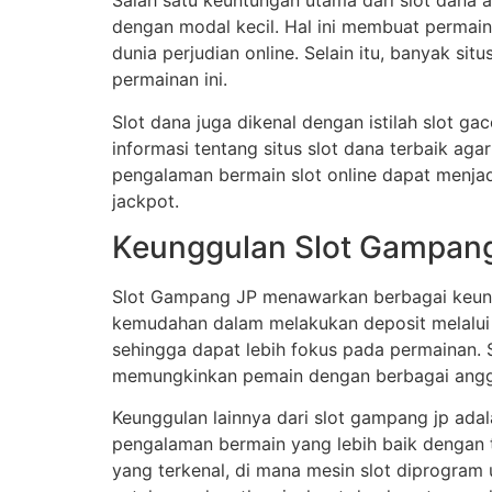
Salah satu keuntungan utama dari slot dana
dengan modal kecil. Hal ini membuat permain
dunia perjudian online. Selain itu, banyak 
permainan ini.
Slot dana juga dikenal dengan istilah slot g
informasi tentang situs slot dana terbaik a
pengalaman bermain slot online dapat menj
jackpot.
Keunggulan Slot Gampan
Slot Gampang JP menawarkan berbagai keungg
kemudahan dalam melakukan deposit melalui 
sehingga dapat lebih fokus pada permainan. Se
memungkinkan pemain dengan berbagai anggar
Keunggulan lainnya dari slot gampang jp ad
pengalaman bermain yang lebih baik dengan ti
yang terkenal, di mana mesin slot diprogram