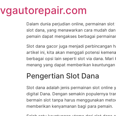
Skip
vgautorepair.com
to
content
Dalam dunia perjudian online, permainan slot 
slot dana, yang menawarkan cara mudah dan 
pemain dapat mengakses berbagai permainan 
Slot dana gacor juga menjadi perbincangan 
artikel ini, kita akan menggali potensi kemen
berbagai opsi lain seperti slot via dana. Mari
menang yang dapat memberikan keuntungan 
Pengertian Slot Dana
Slot dana adalah jenis permainan slot onli
digital Dana. Dengan semakin populernya tra
bermain slot tanpa harus menggunakan metod
memberikan kenyamanan bagi para pemain.