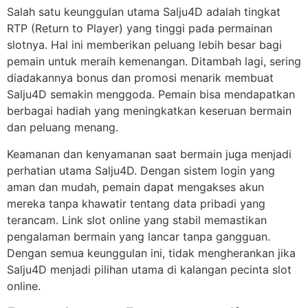
Salah satu keunggulan utama Salju4D adalah tingkat
RTP (Return to Player) yang tinggi pada permainan
slotnya. Hal ini memberikan peluang lebih besar bagi
pemain untuk meraih kemenangan. Ditambah lagi, sering
diadakannya bonus dan promosi menarik membuat
Salju4D semakin menggoda. Pemain bisa mendapatkan
berbagai hadiah yang meningkatkan keseruan bermain
dan peluang menang.
Keamanan dan kenyamanan saat bermain juga menjadi
perhatian utama Salju4D. Dengan sistem login yang
aman dan mudah, pemain dapat mengakses akun
mereka tanpa khawatir tentang data pribadi yang
terancam. Link slot online yang stabil memastikan
pengalaman bermain yang lancar tanpa gangguan.
Dengan semua keunggulan ini, tidak mengherankan jika
Salju4D menjadi pilihan utama di kalangan pecinta slot
online.