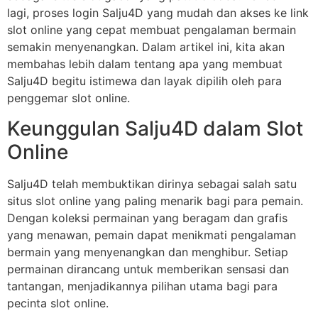
lagi, proses login Salju4D yang mudah dan akses ke link
slot online yang cepat membuat pengalaman bermain
semakin menyenangkan. Dalam artikel ini, kita akan
membahas lebih dalam tentang apa yang membuat
Salju4D begitu istimewa dan layak dipilih oleh para
penggemar slot online.
Keunggulan Salju4D dalam Slot
Online
Salju4D telah membuktikan dirinya sebagai salah satu
situs slot online yang paling menarik bagi para pemain.
Dengan koleksi permainan yang beragam dan grafis
yang menawan, pemain dapat menikmati pengalaman
bermain yang menyenangkan dan menghibur. Setiap
permainan dirancang untuk memberikan sensasi dan
tantangan, menjadikannya pilihan utama bagi para
pecinta slot online.