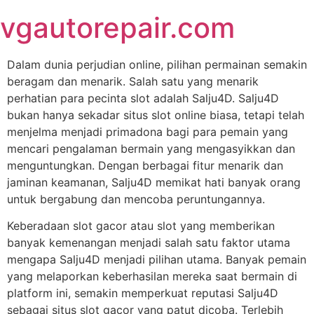
Skip
vgautorepair.com
to
content
Dalam dunia perjudian online, pilihan permainan semakin
beragam dan menarik. Salah satu yang menarik
perhatian para pecinta slot adalah Salju4D. Salju4D
bukan hanya sekadar situs slot online biasa, tetapi telah
menjelma menjadi primadona bagi para pemain yang
mencari pengalaman bermain yang mengasyikkan dan
menguntungkan. Dengan berbagai fitur menarik dan
jaminan keamanan, Salju4D memikat hati banyak orang
untuk bergabung dan mencoba peruntungannya.
Keberadaan slot gacor atau slot yang memberikan
banyak kemenangan menjadi salah satu faktor utama
mengapa Salju4D menjadi pilihan utama. Banyak pemain
yang melaporkan keberhasilan mereka saat bermain di
platform ini, semakin memperkuat reputasi Salju4D
sebagai situs slot gacor yang patut dicoba. Terlebih