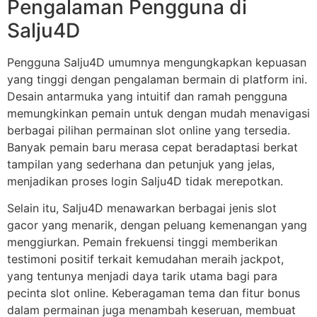
Pengalaman Pengguna di
Salju4D
Pengguna Salju4D umumnya mengungkapkan kepuasan
yang tinggi dengan pengalaman bermain di platform ini.
Desain antarmuka yang intuitif dan ramah pengguna
memungkinkan pemain untuk dengan mudah menavigasi
berbagai pilihan permainan slot online yang tersedia.
Banyak pemain baru merasa cepat beradaptasi berkat
tampilan yang sederhana dan petunjuk yang jelas,
menjadikan proses login Salju4D tidak merepotkan.
Selain itu, Salju4D menawarkan berbagai jenis slot
gacor yang menarik, dengan peluang kemenangan yang
menggiurkan. Pemain frekuensi tinggi memberikan
testimoni positif terkait kemudahan meraih jackpot,
yang tentunya menjadi daya tarik utama bagi para
pecinta slot online. Keberagaman tema dan fitur bonus
dalam permainan juga menambah keseruan, membuat