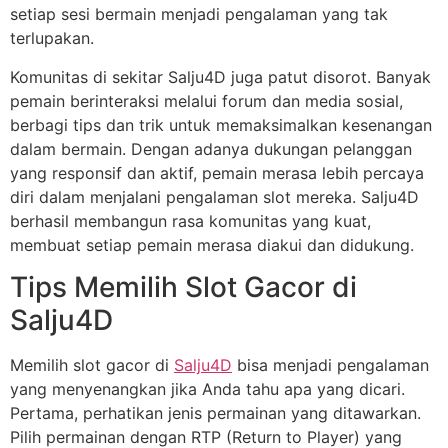
setiap sesi bermain menjadi pengalaman yang tak
terlupakan.
Komunitas di sekitar Salju4D juga patut disorot. Banyak
pemain berinteraksi melalui forum dan media sosial,
berbagi tips dan trik untuk memaksimalkan kesenangan
dalam bermain. Dengan adanya dukungan pelanggan
yang responsif dan aktif, pemain merasa lebih percaya
diri dalam menjalani pengalaman slot mereka. Salju4D
berhasil membangun rasa komunitas yang kuat,
membuat setiap pemain merasa diakui dan didukung.
Tips Memilih Slot Gacor di
Salju4D
Memilih slot gacor di
Salju4D
bisa menjadi pengalaman
yang menyenangkan jika Anda tahu apa yang dicari.
Pertama, perhatikan jenis permainan yang ditawarkan.
Pilih permainan dengan RTP (Return to Player) yang