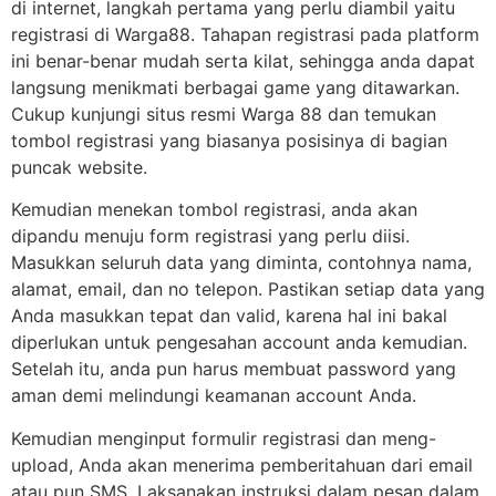
di internet, langkah pertama yang perlu diambil yaitu
registrasi di Warga88. Tahapan registrasi pada platform
ini benar-benar mudah serta kilat, sehingga anda dapat
langsung menikmati berbagai game yang ditawarkan.
Cukup kunjungi situs resmi Warga 88 dan temukan
tombol registrasi yang biasanya posisinya di bagian
puncak website.
Kemudian menekan tombol registrasi, anda akan
dipandu menuju form registrasi yang perlu diisi.
Masukkan seluruh data yang diminta, contohnya nama,
alamat, email, dan no telepon. Pastikan setiap data yang
Anda masukkan tepat dan valid, karena hal ini bakal
diperlukan untuk pengesahan account anda kemudian.
Setelah itu, anda pun harus membuat password yang
aman demi melindungi keamanan account Anda.
Kemudian menginput formulir registrasi dan meng-
upload, Anda akan menerima pemberitahuan dari email
atau pun SMS. Laksanakan instruksi dalam pesan dalam