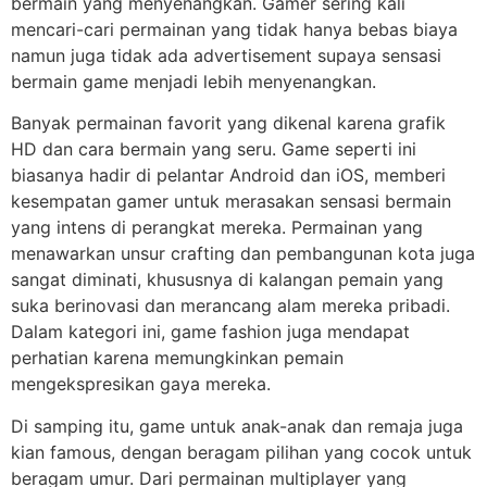
bermain yang menyenangkan. Gamer sering kali
mencari-cari permainan yang tidak hanya bebas biaya
namun juga tidak ada advertisement supaya sensasi
bermain game menjadi lebih menyenangkan.
Banyak permainan favorit yang dikenal karena grafik
HD dan cara bermain yang seru. Game seperti ini
biasanya hadir di pelantar Android dan iOS, memberi
kesempatan gamer untuk merasakan sensasi bermain
yang intens di perangkat mereka. Permainan yang
menawarkan unsur crafting dan pembangunan kota juga
sangat diminati, khususnya di kalangan pemain yang
suka berinovasi dan merancang alam mereka pribadi.
Dalam kategori ini, game fashion juga mendapat
perhatian karena memungkinkan pemain
mengekspresikan gaya mereka.
Di samping itu, game untuk anak-anak dan remaja juga
kian famous, dengan beragam pilihan yang cocok untuk
beragam umur. Dari permainan multiplayer yang