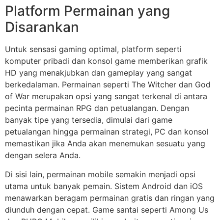
Platform Permainan yang
Disarankan
Untuk sensasi gaming optimal, platform seperti
komputer pribadi dan konsol game memberikan grafik
HD yang menakjubkan dan gameplay yang sangat
berkedalaman. Permainan seperti The Witcher dan God
of War merupakan opsi yang sangat terkenal di antara
pecinta permainan RPG dan petualangan. Dengan
banyak tipe yang tersedia, dimulai dari game
petualangan hingga permainan strategi, PC dan konsol
memastikan jika Anda akan menemukan sesuatu yang
dengan selera Anda.
Di sisi lain, permainan mobile semakin menjadi opsi
utama untuk banyak pemain. Sistem Android dan iOS
menawarkan beragam permainan gratis dan ringan yang
diunduh dengan cepat. Game santai seperti Among Us