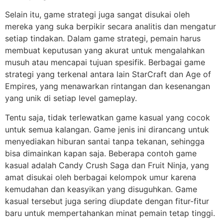
Selain itu, game strategi juga sangat disukai oleh
mereka yang suka berpikir secara analitis dan mengatur
setiap tindakan. Dalam game strategi, pemain harus
membuat keputusan yang akurat untuk mengalahkan
musuh atau mencapai tujuan spesifik. Berbagai game
strategi yang terkenal antara lain StarCraft dan Age of
Empires, yang menawarkan rintangan dan kesenangan
yang unik di setiap level gameplay.
Tentu saja, tidak terlewatkan game kasual yang cocok
untuk semua kalangan. Game jenis ini dirancang untuk
menyediakan hiburan santai tanpa tekanan, sehingga
bisa dimainkan kapan saja. Beberapa contoh game
kasual adalah Candy Crush Saga dan Fruit Ninja, yang
amat disukai oleh berbagai kelompok umur karena
kemudahan dan keasyikan yang disuguhkan. Game
kasual tersebut juga sering diupdate dengan fitur-fitur
baru untuk mempertahankan minat pemain tetap tinggi.