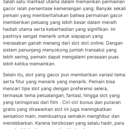
Salah satu manfaat utama dalam memainkan permainan
gacor ialah persentase kemenangan yang. Banyak sekali
pemain yang memberitahukan bahwa permainan gacor
memberikan peluang yang lebih besar dalam meraih
hadiah utama serta keberhasilan yang signifikan. Ini
pastinya sangat menarik untuk siapapun yang
merasakan gairah menang dari slot slot online. Dengan
sistem penunjang menyokong jumlah transaksi yang
lebih sering, pemain dapat mengalami perasaan puas
lebih ketika memainkan.
Selain itu, slot yang gacor pun memberikan variasi tema
serta fitur yang menarik yang menarik. Pemain bisa
mencari tipe slot yang dengan preferensi selera,
termasuk tema petualangan, fantasi, hingga slot yang
yang terinspirasi dari film . Ciri-ciri bonus dan putaran
gratis yang ditawarkan slot ini juga meningkatkan
sensation main, membuatnya semakin menghibur dan
mendebarkan. Karena terobosan yang selalu hadir, para